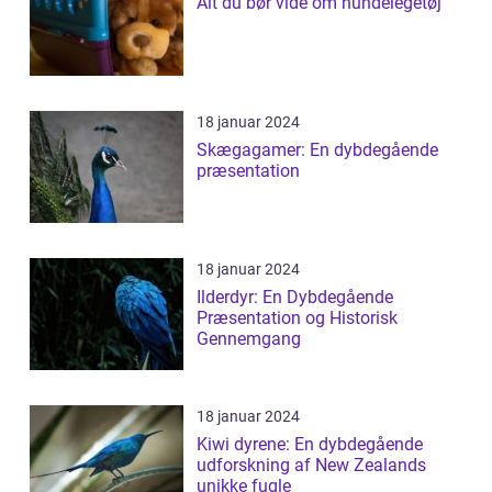
Alt du bør vide om hundelegetøj
18 januar 2024
Skægagamer: En dybdegående
præsentation
18 januar 2024
Ilderdyr: En Dybdegående
Præsentation og Historisk
Gennemgang
18 januar 2024
Kiwi dyrene: En dybdegående
udforskning af New Zealands
unikke fugle