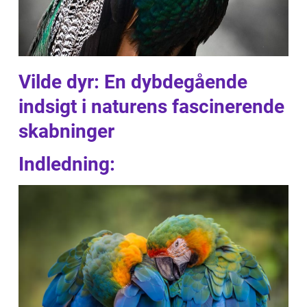
Vilde dyr: En dybdegående
indsigt i naturens fascinerende
skabninger
Indledning: