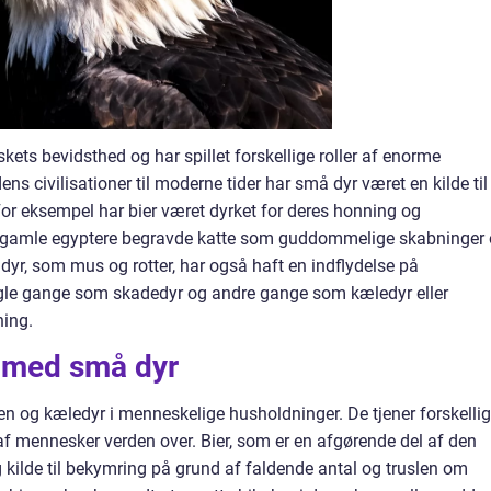
kets bevidsthed og har spillet forskellige roller af enorme
ns civilisationer til moderne tider har små dyr været en kilde til
For eksempel har bier været dyrket for deres honning og
De gamle egyptere begravde katte som guddommelige skabninger
yr, som mus og rotter, har også haft en indflydelse på
gle gange som skadedyr og andre gange som kæledyr eller
ning.
 med små dyr
ren og kæledyr i menneskelige husholdninger. De tjener forskelli
 af mennesker verden over. Bier, som er en afgørende del af den
g kilde til bekymring på grund af faldende antal og truslen om