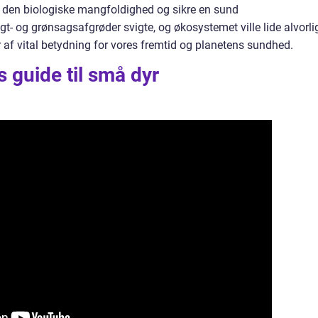
e den biologiske mangfoldighed og sikre en sund
gt- og grønsagsafgrøder svigte, og økosystemet ville lide alvorlig
 af vital betydning for vores fremtid og planetens sundhed.
s guide til små dyr