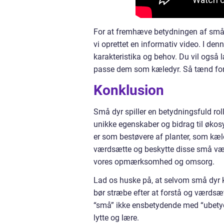
For at fremhæve betydningen af små d
vi oprettet en informativ video. I denn
karakteristika og behov. Du vil også 
passe dem som kæledyr. Så tænd for
Konklusion
Små dyr spiller en betydningsfuld rol
unikke egenskaber og bidrag til øko
er som bestøvere af planter, som kæle
værdsætte og beskytte disse små væse
vores opmærksomhed og omsorg.
Lad os huske på, at selvom små dyr ka
bør stræbe efter at forstå og værdsæt
“små” ikke ensbetydende med “ubetydeli
lytte og lære.