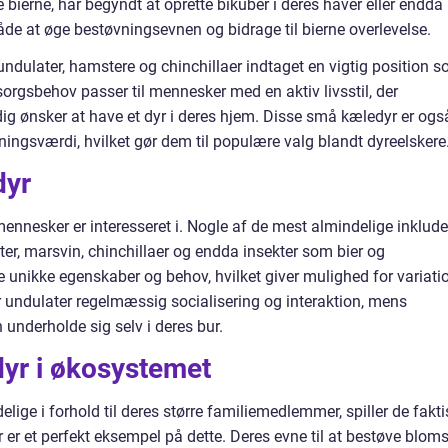
 bierne, har begyndt at oprette bikuber i deres haver eller endda
måde at øge bestøvningsevnen og bidrage til bierne overlevelse.
dulater, hamstere og chinchillaer indtaget en vigtig position 
orgsbehov passer til mennesker med en aktiv livsstil, der
ig ønsker at have et dyr i deres hjem. Disse små kæledyr er ogs
ingsværdi, hvilket gør dem til populære valg blandt dyreelskere
dyr
mennesker er interesseret i. Nogle af de mest almindelige inklude
tter, marsvin, chinchillaer og endda insekter som bier og
 unikke egenskaber og behov, hvilket giver mulighed for variatio
 undulater regelmæssig socialisering og interaktion, mens
nderholde sig selv i deres bur.
dyr i økosystemet
lige i forhold til deres større familiemedlemmer, spiller de fakti
 er et perfekt eksempel på dette. Deres evne til at bestøve bloms