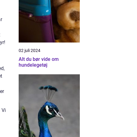
r
t
yr!
02 juli 2024
Alt du bør vide om
hundelegetøj
ed,
t
er
 Vi