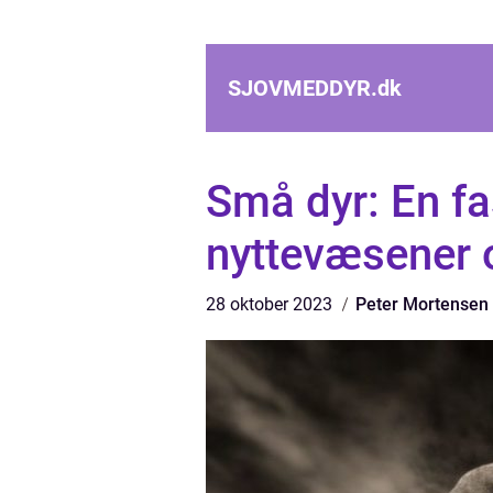
SJOVMEDDYR.
dk
Små dyr: En fa
nyttevæsener 
28 oktober 2023
Peter Mortensen