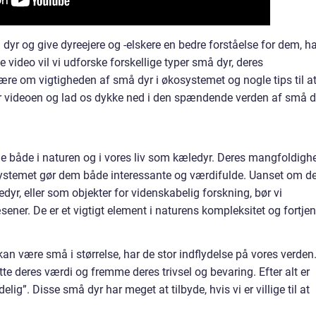
yr og give dyreejere og -elskere en bedre forståelse for dem, ha
e video vil vi udforske forskellige typer små dyr, deres
lære om vigtigheden af små dyr i økosystemet og nogle tips til a
 videoen og lad os dykke ned i den spændende verden af små d
le både i naturen og i vores liv som kæledyr. Deres mangfoldigh
systemet gør dem både interessante og værdifulde. Uanset om de
dyr, eller som objekter for videnskabelig forskning, bør vi
ner. De er et vigtigt element i naturens kompleksitet og fortjen
n være små i størrelse, har de stor indflydelse på vores verden.
te deres værdi og fremme deres trivsel og bevaring. Efter alt er
g”. Disse små dyr har meget at tilbyde, hvis vi er villige til at