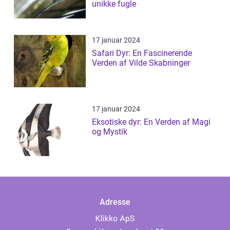
unikke fugle
17 januar 2024
Safari Dyr: En Fascinerende
Verden af Vilde Skabninger
17 januar 2024
Eksotiske dyr: En Verden af Magi
og Mystik
Adresse