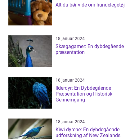
Alt du bør vide om hundelegetøj
18 januar 2024
Skægagamer: En dybdegående
præsentation
18 januar 2024
Ilderdyr: En Dybdegående
Præsentation og Historisk
Gennemgang
18 januar 2024
Kiwi dyrene: En dybdegående
udforskning af New Zealands