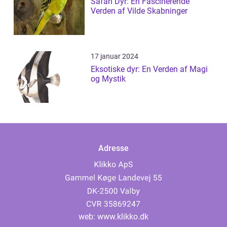
Safari Dyr: En Fascinerende
Verden af Vilde Skabninger
17 januar 2024
Eksotiske dyr: En Verden af Magi
og Mystik
Adresse
web:
www.klikko.dk