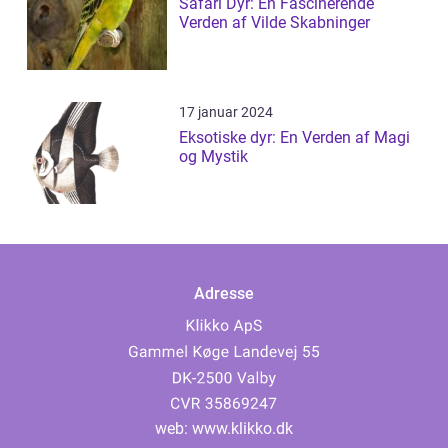
Safari Dyr: En Fascinerende
Verden af Vilde Skabninger
17 januar 2024
Eksotiske dyr: En Verden af Magi
og Mystik
Adresse
web:
www.klikko.dk