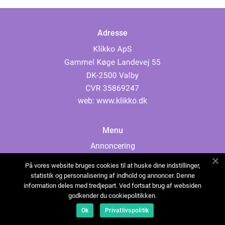
Adresse
web:
www.klikko.dk
Menu
Annoncering
Om os
På vores website bruges cookies til at huske dine indstillinger,
Cookies
statistik og personalisering af indhold og annoncer. Denne
information deles med tredjepart. Ved fortsat brug af websiden
Kontakt os
godkender du cookiepolitikken.
Sitemap
Ok
Privatlivspolitik