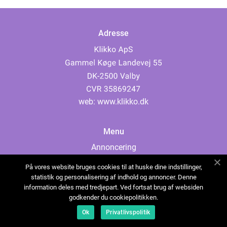
Adresse
web:
www.klikko.dk
Menu
Annoncering
Om os
På vores website bruges cookies til at huske dine indstillinger,
Cookies
statistik og personalisering af indhold og annoncer. Denne
information deles med tredjepart. Ved fortsat brug af websiden
Kontakt os
godkender du cookiepolitikken.
Sitemap
Ok
Privatlivspolitik