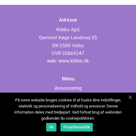
Adresse
web:
www.klikko.dk
Menu
Annoncering
Om os
På vores website bruges cookies til at huske dine indstillinger,
Cookies
statistik og personalisering af indhold og annoncer. Denne
information deles med tredjepart. Ved fortsat brug af websiden
Kontakt os
godkender du cookiepolitikken.
Sitemap
Ok
Privatlivspolitik