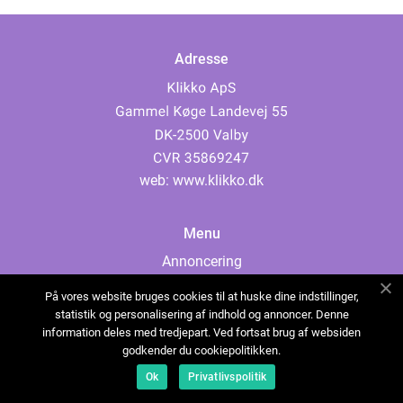
Adresse
web:
www.klikko.dk
Menu
Annoncering
Om os
På vores website bruges cookies til at huske dine indstillinger,
Cookies
statistik og personalisering af indhold og annoncer. Denne
information deles med tredjepart. Ved fortsat brug af websiden
Kontakt os
godkender du cookiepolitikken.
Sitemap
Ok
Privatlivspolitik