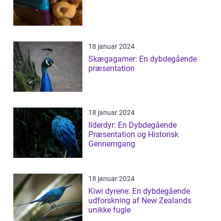
18 januar 2024
Skægagamer: En dybdegående
præsentation
18 januar 2024
Ilderdyr: En Dybdegående
Præsentation og Historisk
Gennemgang
18 januar 2024
Kiwi dyrene: En dybdegående
udforskning af New Zealands
unikke fugle