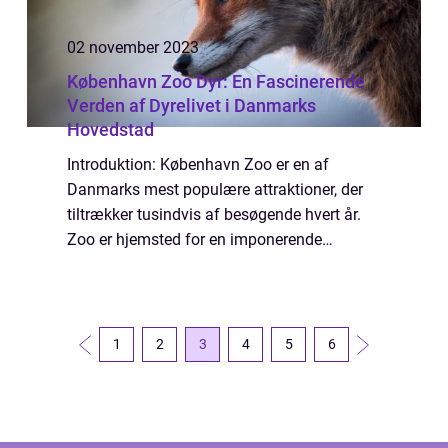
02 november 2023
København Zoo Dyr: En Fascinerende
Verden af Dyrelivet i Danmarks
Hovedstad
Introduktion: København Zoo er en af
Danmarks mest populære attraktioner, der
tiltrækker tusindvis af besøgende hvert år.
Zoo er hjemsted for en imponerende
samling af både indfødte og eksotiske dyr
fra hele verden. Dette online magasin er
dedikeret ...
1
2
3
4
5
6