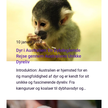
10 januar 2024
Dyr i Australien: En Dybdegående
Rejse gennem Australiens Unikke
Dyreliv
Introduktion: Australien er hjemsted for en
rig mangfoldighed af dyr og er kendt for sit
unikke og fascinerende dyreliv. Fra
kænguruer og koalaer til dybhavsdyr og
farverige fugle er Australien et paradis for
dyreelskere og naturoplevelser. Denne art...