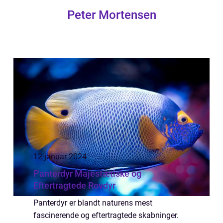
Peter Mortensen
12 januar 2024
Panterdyr Majestætiske og
Eftertragtede Rovdyr
Panterdyr er blandt naturens mest
fascinerende og eftertragtede skabninger.