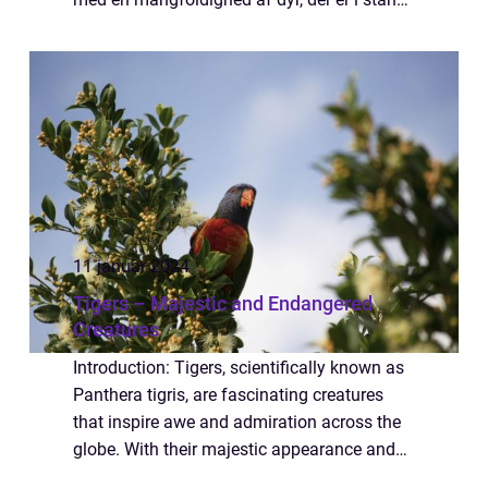
til at producere og frigive giftige stoffer, og
dette giver dem en unik overlevelsesme...
11 januar 2024
Tigers – Majestic and Endangered
Creatures
Introduction: Tigers, scientifically known as
Panthera tigris, are fascinating creatures
that inspire awe and admiration across the
globe. With their majestic appearance and
powerful presence, they are often regarded