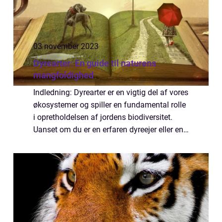
03 november 2023
Dyrearter: En guide til naturens
mangfoldighed
Indledning: Dyrearter er en vigtig del af vores
økosystemer og spiller en fundamental rolle
i opretholdelsen af jordens biodiversitet.
Uanset om du er en erfaren dyreejer eller en
dyreelsker, der ønsker at lære mere om
dyrenes verden, er det vigtigt ...