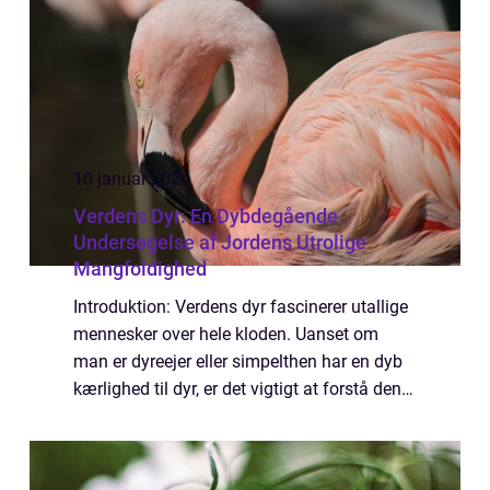
10 januar 2024
Verdens Dyr: En Dybdegående
Undersøgelse af Jordens Utrolige
Mangfoldighed
Introduktion: Verdens dyr fascinerer utallige
mennesker over hele kloden. Uanset om
man er dyreejer eller simpelthen har en dyb
kærlighed til dyr, er det vigtigt at forstå den
utrolige mangfoldighed, der findes i
dyreverdenen. I denne artikel vil vi ...