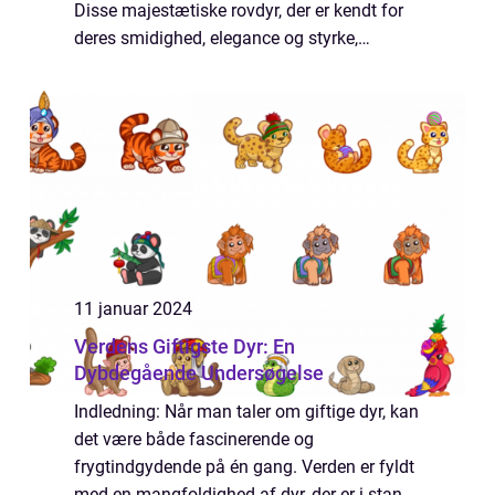
Disse majestætiske rovdyr, der er kendt for
deres smidighed, elegance og styrke,
tiltrækker en bred vifte af mennesker, der er
fascineret af dyrelivet. I denne artikel vil vi...
11 januar 2024
Verdens Giftigste Dyr: En
Dybdegående Undersøgelse
Indledning: Når man taler om giftige dyr, kan
det være både fascinerende og
frygtindgydende på én gang. Verden er fyldt
med en mangfoldighed af dyr, der er i stand