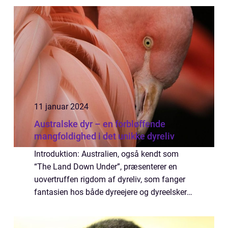
as the kings of the jungle. In th...
11 januar 2024
Australske dyr – en forbløffende
mangfoldighed i det unikke dyreliv
Introduktion: Australien, også kendt som
“The Land Down Under”, præsenterer en
uovertruffen rigdom af dyreliv, som fanger
fantasien hos både dyreejere og dyreelskere
over hele verden. Denne artikel udforsker de
utrolige australske dyr og ...