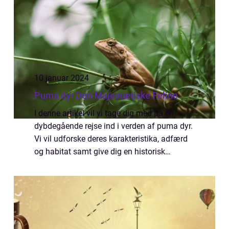
10 januar 2024
Puma dyr Den Majestætiske Feline
I denne artikel vil vi tage dig med på en
dybdegående rejse ind i verden af puma dyr.
Vi vil udforske deres karakteristika, adfærd
og habitat samt give dig en historisk
gennemgang af, hvordan de har udviklet sig
over tid. Enten du er en ivrig dyreels...