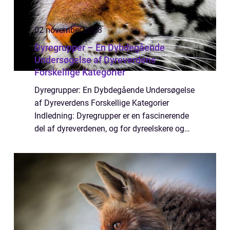
02 november 2023
Dyregrupper – En Dybdegående
Undersøgelse af Dyreverdens
Forskellige Kategorier
Dyregrupper: En Dybdegående Undersøgelse
af Dyreverdens Forskellige Kategorier
Indledning: Dyregrupper er en fascinerende
del af dyreverdenen, og for dyreelskere og
dyreejere er det vigtigt at have en
grundlæggende forståelse af dette emne.
Her vil v...