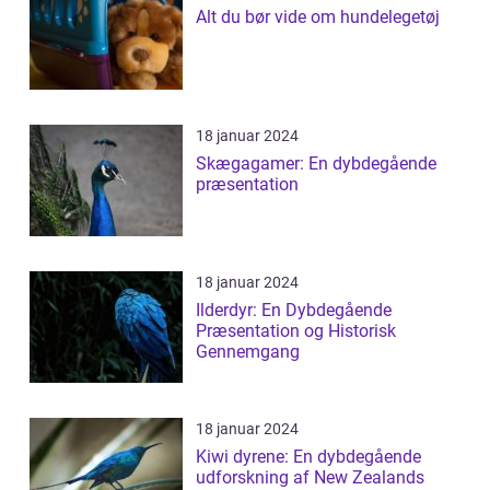
Alt du bør vide om hundelegetøj
18 januar 2024
Skægagamer: En dybdegående
præsentation
18 januar 2024
Ilderdyr: En Dybdegående
Præsentation og Historisk
Gennemgang
18 januar 2024
Kiwi dyrene: En dybdegående
udforskning af New Zealands