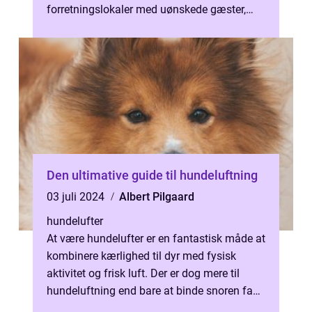
forretningslokaler med uønskede gæster,
såsom rotter, mus, myrer eller andre
skadedyr. U...
Den ultimative guide til hundeluftning
03 juli 2024
Albert Pilgaard
hundelufter
At være hundelufter er en fantastisk måde at
kombinere kærlighed til dyr med fysisk
aktivitet og frisk luft. Der er dog mere til
hundeluftning end bare at binde snoren fast
i halsbåndet og træde ud af...