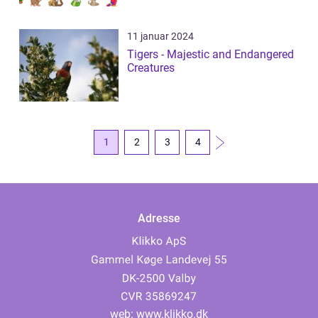
11 januar 2024
Tigers - Majestic and Endangered
Creatures
1
2
3
4
Adresse
web:
www.klikko.dk