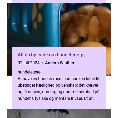
Alt du bør vide om hundelegetøj
02 juli 2024
Anders Winther
hundelegetøj
At have en hund er mere end bare en kilde til
ubetinget kærlighed og venskab; det kræver
også ansvar, omsorg og opmærksomhed på
hundens fysiske og mentale trivsel. Et af
nøgleelementerne i at holde di...