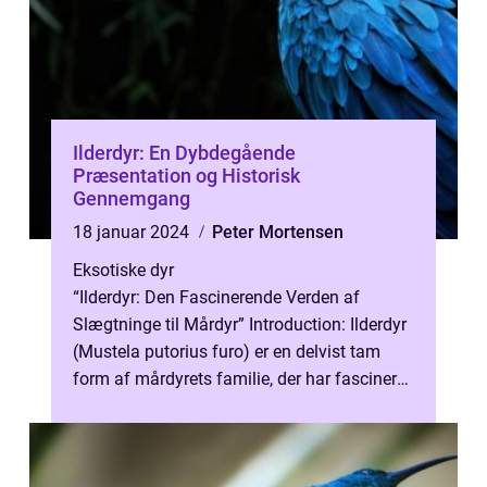
Ilderdyr: En Dybdegående
Præsentation og Historisk
Gennemgang
18 januar 2024
Peter Mortensen
Eksotiske dyr
“Ilderdyr: Den Fascinerende Verden af
Slægtninge til Mårdyr” Introduction: Ilderdyr
(Mustela putorius furo) er en delvist tam
form af mårdyrets familie, der har fascineret
mennesker i århu...