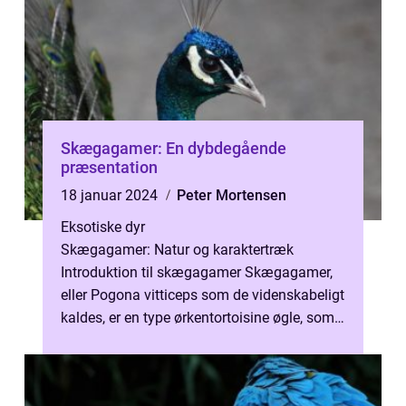
Skægagamer: En dybdegående
præsentation
18 januar 2024
Peter Mortensen
Eksotiske dyr
Skægagamer: Natur og karaktertræk
Introduktion til skægagamer Skægagamer,
eller Pogona vitticeps som de videnskabeligt
kaldes, er en type ørkentortoisine øgle, som
oprindeligt stammer fra det centrale...