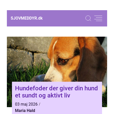
SJOVMEDDYR.
dk
Hundefoder der giver din hund
et sundt og aktivt liv
03 maj 2026
Maria Hald