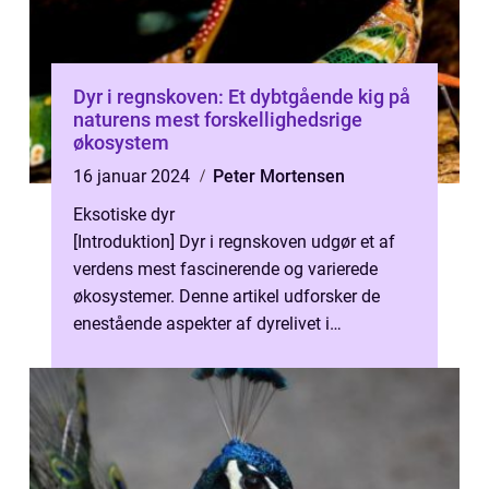
Dyr i regnskoven: Et dybtgående kig på
naturens mest forskellighedsrige
økosystem
16 januar 2024
Peter Mortensen
Eksotiske dyr
[Introduktion] Dyr i regnskoven udgør et af
verdens mest fascinerende og varierede
økosystemer. Denne artikel udforsker de
enestående aspekter af dyrelivet i
regnskovene og giver indsigt i, hvorfor de...