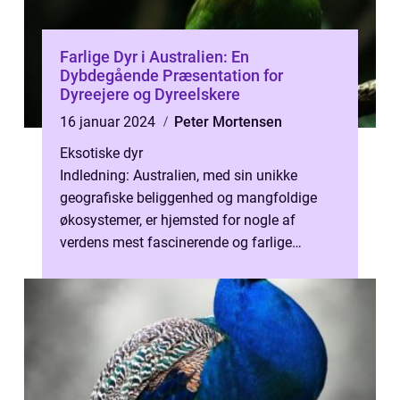
Farlige Dyr i Australien: En
Dybdegående Præsentation for
Dyreejere og Dyreelskere
16 januar 2024
Peter Mortensen
Eksotiske dyr
Indledning: Australien, med sin unikke
geografiske beliggenhed og mangfoldige
økosystemer, er hjemsted for nogle af
verdens mest fascinerende og farlige
dyrearter. Fra giftige slanger og edderkopper
t...